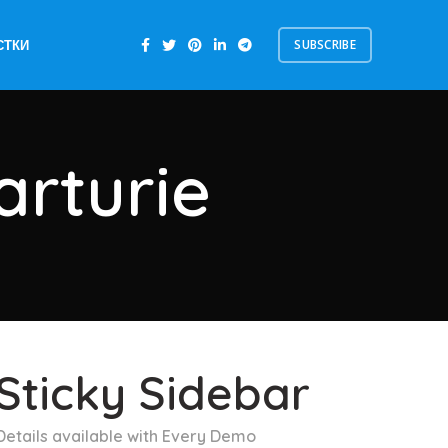
SUBSCRIBE
СТКИ
arturie
Sticky Sidebar
Details available with Every Demo