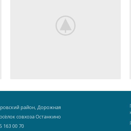
овский район, Дорожная
 посёлок совхоза Останкино
5 163 00 70