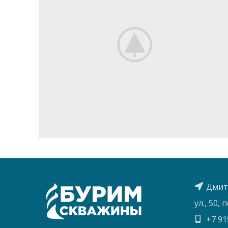
Дмитр
ул., 50,
+7 91