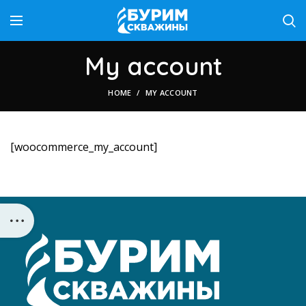
My account
HOME
MY ACCOUNT
[woocommerce_my_account]